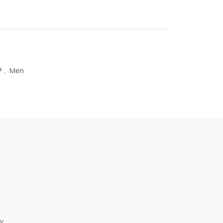
®
,
Men
y.