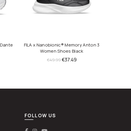
 Dante
FILA x Nanobionic® Memory Anton 3
FILA x N
QUICK SHOP
Women Shoes Black
Wo
rent
Original
Current
€
37.49
€
49.99
ce
price
price
was:
is:
.24.
€49.99.
€37.49.
FOLLOW US