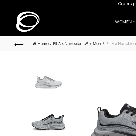
Orders p
WOMEN
Home
FILA x Nanobionic®
Men
FILA x Nanobio