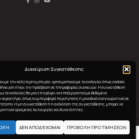
Διαχείριση Συγκατάθεσης
χουμε την καλύτερη εμπειρία, χρησιμοποιούμε τεχνολογίες όπως cookies
οθήκευση ή/και την πρόσβαση σε πληροφορίες συσκευών. Η συγκατάθεση
λόγω τεχνολογίες θα μας επιτρέψει να επεξεργαστούμε δεδομένα
 χαρακτήρα, όπως συμπεριφορά περιήγησης ή μοναδικά αναγνωριστικά σε
στότοπο. Η μη συγκατάθεση ή η ανάκληση της συγκατάθεσης, μπορεί να
ρνητικά ορισμένες λειτουργίες και δυνατότητες.
ΟΧΉ
ΔΕΝ ΑΠΟΔΈΧΟΜΑΙ
ΠΡΟΒΟΛΉ ΠΡΟΤΙΜΉΣΕΩΝ