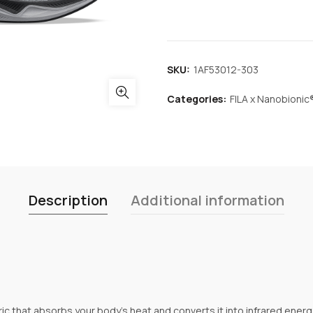
SKU:
1AF53012-303
Categories:
FILA x Nanobionic
Description
Additional information
ic that absorbs your body’s heat and converts it into infrared energ