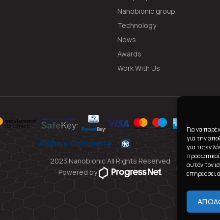
Nanobionic group
Technology
News
Awards
Work With Us
Για να παρέ
για την απ
για τις εν 
προσωπικού
2023 Nanobionic All Rights Reserved
αυτόν τον ι
Powered by
επηρεάσει α
ΑΠΟΔ