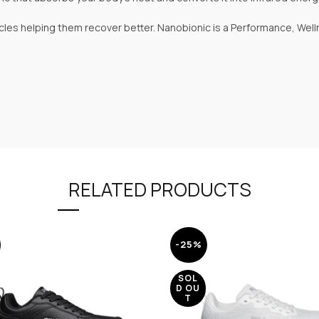
scles helping them recover better. Nanobionic is a Performance, Wel
RELATED PRODUCTS
-25%
SOL
D OU
T