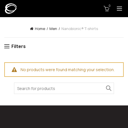
0
Home
Men
Nanobionic® T-shirts
Filters
No products were found matching your selection.
Search
for: