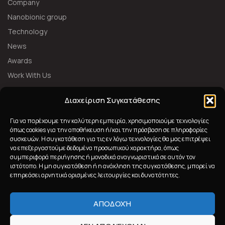
Company
Nanobionic group
Technology
News
Awards
Work With Us
FOLLOW US
Διαχείριση Συγκατάθεσης
Για να παρέχουμε την καλύτερη εμπειρία, χρησιμοποιούμε τεχνολογίες
όπως cookies για την αποθήκευση ή/και την πρόσβαση σε πληροφορίες
συσκευών. Η συγκατάθεση για τις εν λόγω τεχνολογίες θα μας επιτρέψει
να επεξεργαστούμε δεδομένα προσωπικού χαρακτήρα, όπως
συμπεριφορά περιήγησης ή μοναδικά αναγνωριστικά σε αυτόν τον
ιστότοπο. Η μη συγκατάθεση ή η ανάκληση της συγκατάθεσης, μπορεί να
επηρεάσει αρνητικά ορισμένες λειτουργίες και δυνατότητες.
ΑΠΟΔΟΧΉ
2023 Nanobionic All Rights Reserved
Powered by