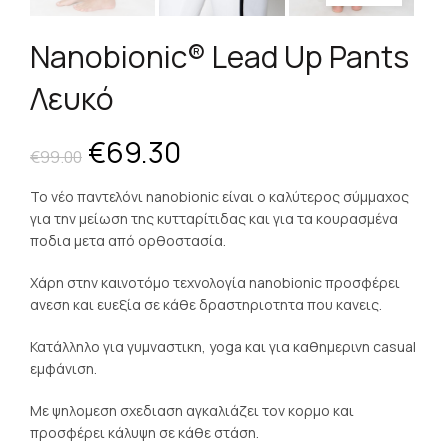
Nanobionic® Lead Up Pants
Λευκό
Original
Η
€
69.30
€
99.00
price
τρέχουσα
To νέο παντελόνι nanobionic είναι ο καλύτερος σύμμαχος
για την μείωση της κυτταρίτιδας και για τα κουρασμένα
was:
τιμή
ποδια μετα από ορθοστασία.
€99.00.
είναι:
Χάρη στην καινοτόμο τεχνολογία nanobionic προσφέρει
ανεση και ευεξία σε κάθε δραστηριοτητα που κανεις.
€69.30.
Κατάλληλο για γυμναστικη, yoga και για καθημερινη casual
εμφάνιση.
Με ψηλομεση σχεδιαση αγκαλιάζει τον κορμο και
προσφέρει κάλυψη σε κάθε στάση.