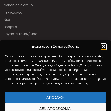
Nanobionic group
Τεχνολογία
Νέα
Βραβεία
Εργαστείτε μαζί μας
ΑΚΟΛΟΥΘΉΣΤΕ ΜΑΣ
Διαχείριση Συγκατάθεσης
Για να παρέχουμε την καλύτερη εμπειρία, χρησιμοποιούμε τεχνολογίες
όπως cookies για την αποθήκευση ή/και την πρόσβαση σε πληροφορίες
συσκευών. Η συγκατάθεση για τις εν λόγω τεχνολογίες θα μας επιτρέψει
να επεξεργαστούμε δεδομένα προσωπικού χαρακτήρα, όπως
συμπεριφορά περιήγησης ή μοναδικά αναγνωριστικά σε αυτόν τον
ιστότοπο. Η μη συγκατάθεση ή η ανάκληση της συγκατάθεσης, μπορεί να
επηρεάσει αρνητικά ορισμένες λειτουργίες και δυνατότητες.
ΑΠΟΔΟΧΉ
2023 Nanobionic All Rights Reserved
Powered by
ΔΕΝ ΑΠΟΔΈΧΟΜΑΙ