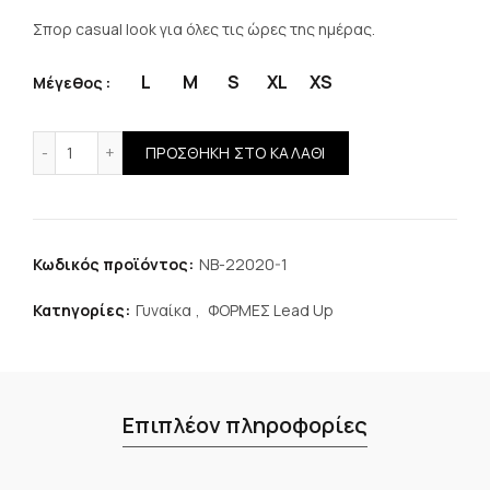
Σπορ casual look για όλες τις ώρες της ημέρας.
L
M
S
XL
XS
Μέγεθος
Nanobionic® Lead Up Pants Λευκό ποσότητα
ΠΡΟΣΘΉΚΗ ΣΤΟ ΚΑΛΆΘΙ
Κωδικός προϊόντος:
NB-22020-1
Κατηγορίες:
Γυναίκα
,
ΦΟΡΜΕΣ Lead Up
Επιπλέον πληροφορίες