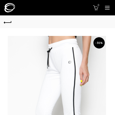
0
-30%