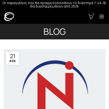
Οι παραγγελίες που θα πραγμοτοποιηθούν το διάστημα 7-24 /8,
θα διεκπαιρεωθούν από 25/8.
0
BLOG
21
ΦΕΒ