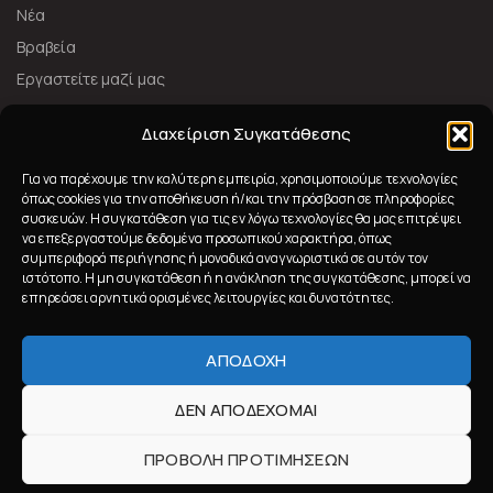
Νέα
Βραβεία
Εργαστείτε μαζί μας
ΑΚΟΛΟΥΘΉΣΤΕ ΜΑΣ
Διαχείριση Συγκατάθεσης
Για να παρέχουμε την καλύτερη εμπειρία, χρησιμοποιούμε τεχνολογίες
όπως cookies για την αποθήκευση ή/και την πρόσβαση σε πληροφορίες
συσκευών. Η συγκατάθεση για τις εν λόγω τεχνολογίες θα μας επιτρέψει
να επεξεργαστούμε δεδομένα προσωπικού χαρακτήρα, όπως
συμπεριφορά περιήγησης ή μοναδικά αναγνωριστικά σε αυτόν τον
ιστότοπο. Η μη συγκατάθεση ή η ανάκληση της συγκατάθεσης, μπορεί να
επηρεάσει αρνητικά ορισμένες λειτουργίες και δυνατότητες.
ΑΠΟΔΟΧΉ
2023 Nanobionic All Rights Reserved
Powered by
ΔΕΝ ΑΠΟΔΈΧΟΜΑΙ
ΠΡΟΒΟΛΉ ΠΡΟΤΙΜΉΣΕΩΝ