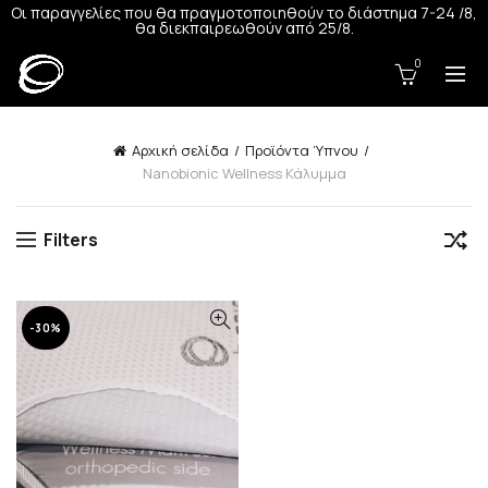
Οι παραγγελίες που θα πραγμοτοποιηθούν το διάστημα 7-24 /8,
θα διεκπαιρεωθούν από 25/8.
0
Αρχική σελίδα
Προϊόντα Ύπνου
Nanobionic Wellness Κάλυμμα
Filters
-30%