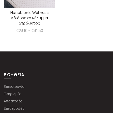
Nanobionic Wellness
QUICK SHOP
Αδιάβροχο Κάλυμμα
Στρώματος
Price
€
23.10
–
€
31.50
range:
€23.10
through
€31.50
ΒΟΗΘΕΙΑ
Επικοινωνία
Πληρωμές
Αποστολές
Επιστροφές