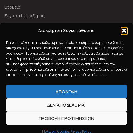
Βραβεία
Εργαστείτε μαζί μας
ΑΚΟΛΟΥΘΉΣΤΕ ΜΑΣ
Διαχείριση Συγκατάθεσης
Για να παρέχουμε την καλύτερη εμπειρία, χρησιμοποιούμε τεχνολογίες
όπως cookies για την αποθήκευση ή/και την πρόσβαση σε πληροφορίες
συσκευών. Η συγκατάθεση για τις εν λόγω τεχνολογίες θα μας επιτρέψει
να επεξεργαστούμε δεδομένα προσωπικού χαρακτήρα, όπως
συμπεριφορά περιήγησης ή μοναδικά αναγνωριστικά σε αυτόν τον
ιστότοπο. Η μη συγκατάθεση ή η ανάκληση της συγκατάθεσης, μπορεί να
επηρεάσει αρνητικά ορισμένες λειτουργίες και δυνατότητες.
ΑΠΟΔΟΧΉ
2023 Nanobionic All Rights Reserved
Powered by
ΔΕΝ ΑΠΟΔΈΧΟΜΑΙ
ΠΡΟΒΟΛΉ ΠΡΟΤΙΜΉΣΕΩΝ
Πολιτική Cookies
Privacy Policy