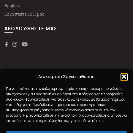
Βραβεία
Εργαστείτε μαζί μας
ΑΚΟΛΟΥΘΉΣΤΕ ΜΑΣ
Διαχείριση Συγκατάθεσης
Για να παρέχουμε την καλύτερη εμπειρία, χρησιμοποιούμε τεχνολογίες
όπως cookies για την αποθήκευση ή/και την πρόσβαση σε πληροφορίες
συσκευών. Η συγκατάθεση για τις εν λόγω τεχνολογίες θα μας επιτρέψει
να επεξεργαστούμε δεδομένα προσωπικού χαρακτήρα, όπως
συμπεριφορά περιήγησης ή μοναδικά αναγνωριστικά σε αυτόν τον
ιστότοπο. Η μη συγκατάθεση ή η ανάκληση της συγκατάθεσης, μπορεί να
2023 Nanobionic All Rights Reserved
επηρεάσει αρνητικά ορισμένες λειτουργίες και δυνατότητες.
Powered by